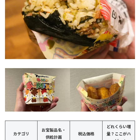
どれくらい増
お宝製品名・
カテゴリ
税込価格
量？ここがハ
供給計画