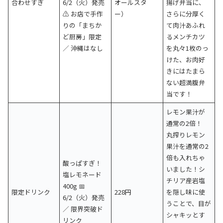
合わせすぎ
6/2（火）発売
オールスタ
揚げ弁当に、
⚠️ お店で手作
ー）
さらに分厚く
りの「まちか
て肉汁あふれ
ど厨房」限定
るメンチカツ
／ 沖縄はなし
を丸々1枚のっ
けた、お肉好
きにはたまら
ない超満腹弁
当です！
レモン果汁が
通常の2倍！
丸搾りレモン
果汁を通常の2
倍も入れちゃ
酸っぱすぎ！
いました！シ
塩レモネード
チリア産岩塩
400g 📅
限定ドリンク
228円
を隠し味に使
6/2（火）発売
うことで、目が
／ 限界突破ド
シャキッとす
リンク