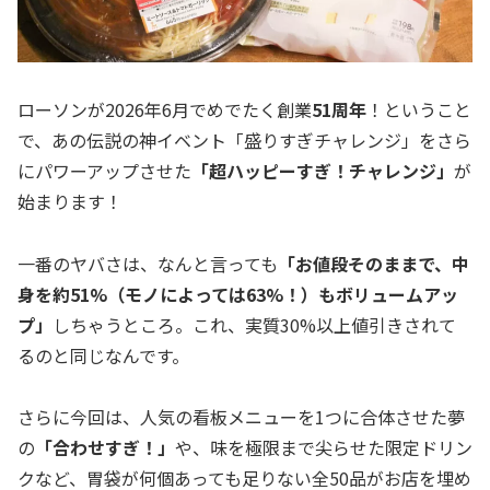
ローソンが2026年6月でめでたく創業
51周年
！ということ
で、あの伝説の神イベント「盛りすぎチャレンジ」をさら
にパワーアップさせた
「超ハッピーすぎ！チャレンジ」
が
始まります！
一番のヤバさは、なんと言っても
「お値段そのままで、中
身を約51%（モノによっては63%！）もボリュームアッ
プ」
しちゃうところ。これ、実質30%以上値引きされて
るのと同じなんです。
さらに今回は、人気の看板メニューを1つに合体させた夢
の
「合わせすぎ！」
や、味を極限まで尖らせた限定ドリン
クなど、胃袋が何個あっても足りない全50品がお店を埋め