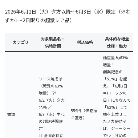
2026年6月2日（火）夕方以降〜6月3日（水）限定（※わ
ずか1〜2日限りの超激レア品）
対象製品名・
具体的な増量
カテゴリ
税込価格
供給計画
仕様・魅力
麺重量 約63%
増量！
創業記念の
ソース焼そば
「51%」を超
（驚異の63%
え、「6月3日
増量） 💡
＝ローソンの
6/2（火）夕方
日」にちなんで
発売 ／
「63%」まで
559円（価格据
麺類
6/3（水）中心
麺を上乗せし
え置き）
の超短時間限
たメガ盛焼そ
定
ば。ジューシー
📊 全国総供給
で少し甘めの