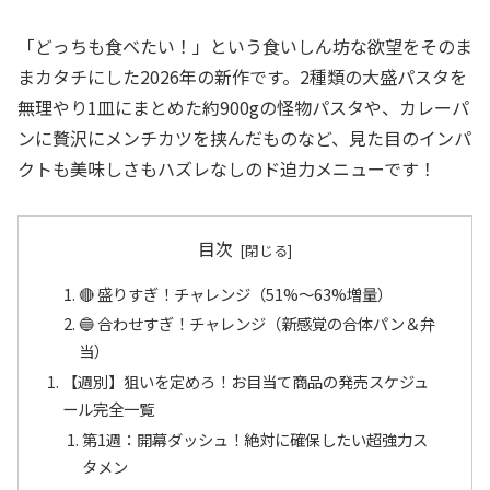
「どっちも食べたい！」という食いしん坊な欲望をそのま
まカタチにした2026年の新作です。2種類の大盛パスタを
無理やり1皿にまとめた約900gの怪物パスタや、カレーパ
ンに贅沢にメンチカツを挟んだものなど、見た目のインパ
クトも美味しさもハズレなしのド迫力メニューです！
目次
🔴 盛りすぎ！チャレンジ（51%〜63%増量）
🔵 合わせすぎ！チャレンジ（新感覚の合体パン＆弁
当）
【週別】狙いを定めろ！お目当て商品の発売スケジュ
ール完全一覧
第1週：開幕ダッシュ！絶対に確保したい超強力ス
タメン