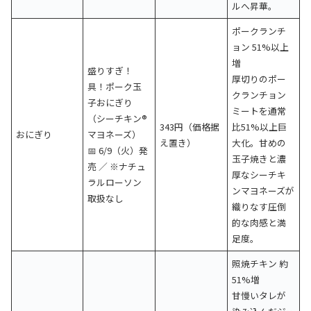
ルへ昇華。
ポークランチ
ョン 51%以上
増
盛りすぎ！
厚切りのポー
具！ポーク玉
クランチョン
子おにぎり
ミートを通常
（シーチキン®
343円（価格据
比51%以上巨
おにぎり
マヨネーズ）
え置き）
大化。甘めの
📅 6/9（火）発
玉子焼きと濃
売 ／ ※ナチュ
厚なシーチキ
ラルローソン
ンマヨネーズが
取扱なし
織りなす圧倒
的な肉感と満
足度。
照焼チキン 約
51%増
甘慢いタレが