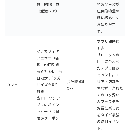
数：約19万食
特製ソースが、
（超激レア）
圧倒的物量の
麺に絡みつく
お祭り限定
品。
アプリ即時値
引き
マチカフェ カ
「ローソンの
フェラテ（各
日」に合わせ
種）63円引き
たアプリ限定
📅 6/3（水）当
イベント。エ
日限定 ／ メガ
会計時 63円
リア・店舗を
カフェ
サイズも割引
OFF
問わず、淹れた
対象
てのコク深い
⚠️ ローソンア
カフェラテを
プリのポイン
お得に楽しめ
トカード会員
るタイパ最強
限定クーポン
の終日イベン
ト。