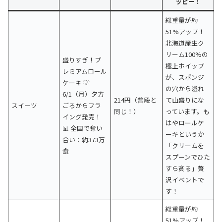
ッピー！
総重量が約
51%アップ！
北海道産生ク
リーム100%の
盛りすぎ！プ
極上ホイップ
レミアムロール
が、スポンジ
ケーキ 💡
の穴から溢れ
6/1（月）夕方
214円（普段と
て山盛りにな
スイーツ
ごろからフラ
同じ！）
っています。も
イング発売！
はやロールケ
📊 全国で奪い
ーキというか
合い：約373万
「クリームを
食
スプーンでひた
すら貪る」贅
沢イベントで
す！
総重量が約
51%アップ！