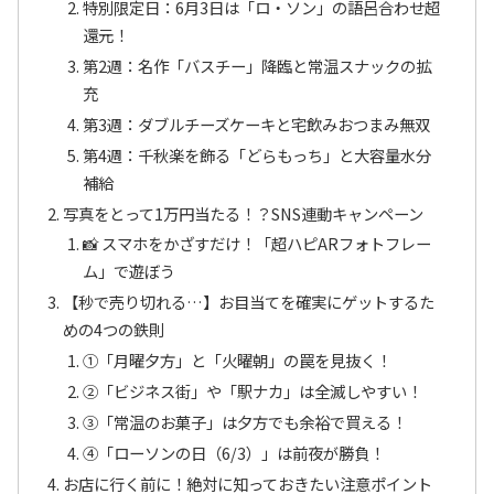
特別限定日：6月3日は「ロ・ソン」の語呂合わせ超
還元！
第2週：名作「バスチー」降臨と常温スナックの拡
充
第3週：ダブルチーズケーキと宅飲みおつまみ無双
第4週：千秋楽を飾る「どらもっち」と大容量水分
補給
写真をとって1万円当たる！？SNS連動キャンペーン
📸 スマホをかざすだけ！「超ハピARフォトフレー
ム」で遊ぼう
【秒で売り切れる…】お目当てを確実にゲットするた
めの4つの鉄則
①「月曜夕方」と「火曜朝」の罠を見抜く！
②「ビジネス街」や「駅ナカ」は全滅しやすい！
③「常温のお菓子」は夕方でも余裕で買える！
④「ローソンの日（6/3）」は前夜が勝負！
お店に行く前に！絶対に知っておきたい注意ポイント