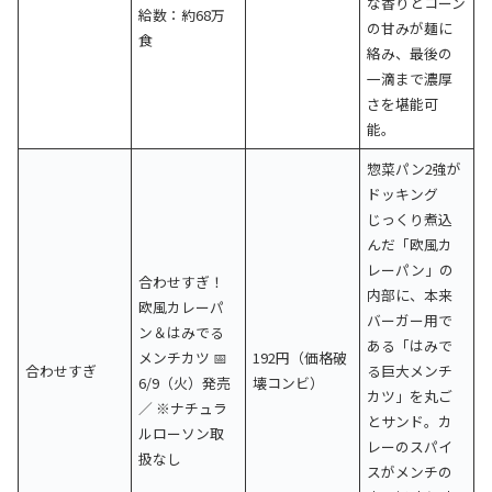
な香りとコーン
給数：約68万
の甘みが麺に
食
絡み、最後の
一滴まで濃厚
さを堪能可
能。
惣菜パン2強が
ドッキング
じっくり煮込
んだ「欧風カ
レーパン」の
合わせすぎ！
内部に、本来
欧風カレーパ
バーガー用で
ン＆はみでる
ある「はみで
メンチカツ 📅
192円（価格破
合わせすぎ
る巨大メンチ
6/9（火）発売
壊コンビ）
カツ」を丸ご
／ ※ナチュラ
とサンド。カ
ルローソン取
レーのスパイ
扱なし
スがメンチの