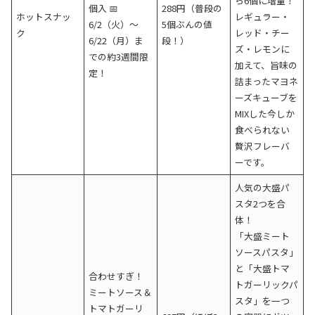
ら6個に増量！
個入 📅
288円（普段の
ホットスナッ
レギュラー・
6/2（火）〜
5個ぶんの値
ク
レッド・チー
6/22（月）ま
段！）
ズ・レモンに
での約3週間限
加えて、旨味の
定！
詰まったマヨネ
ーズキューブを
MIXした今しか
食べられない
贅沢フレーバ
ーです。
人気の大盛パ
スタ2つを合
体！
「大盛ミート
ソースパスタ」
と「大盛トマ
合わせすぎ！
トガーリックパ
ミートソース＆
スタ」を一つ
トマトガーリ