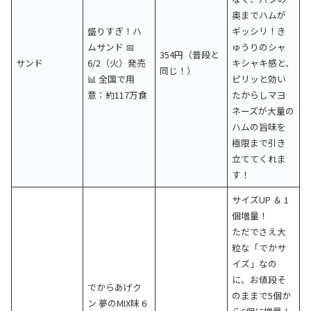
奥までハムが
盛りすぎ！ハ
ギッシリ！き
ムサンド 📅
ゅうりのシャ
354円（普段と
サンド
6/2（火）発売
キシャキ感と、
同じ！）
📊 全国で用
ピリッと効い
意：約117万食
たからしマヨ
ネーズが大量の
ハムの旨味を
極限まで引き
立ててくれま
す！
サイズUP ＆ 1
個増量！
ただでさえ大
粒な「でかサ
イズ」なの
に、お値段そ
でからあげク
のままで5個か
ン 夢のMIX味 6