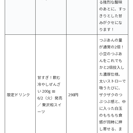
る強烈な酸味
のあとに、すっ
きりとした甘
みがクセにな
ります！
つぶあんの量
が通常の2倍！
小豆のつぶあ
んをこれでも
かと2倍投入し
た濃厚仕様。
甘すぎ！飲む
太いストローで
冷やしぜんざ
吸うたびに、
い 200g 📅
限定ドリンク
298円
ザクザクのつ
6/2（火）発売
ぶつぶ感と、中
／ 贅沢和スイ
に入った白玉
ーツ
のもちもち食
感が同時に押
し寄せる、ま