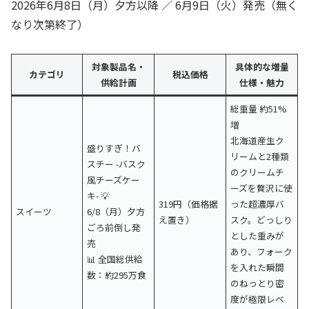
2026年6月8日（月）夕方以降 ／ 6月9日（火）発売（無く
なり次第終了）
対象製品名・
具体的な増量
カテゴリ
税込価格
供給計画
仕様・魅力
総重量 約51%
増
北海道産生ク
盛りすぎ！バ
リームと2種類
スチー -バスク
のクリームチ
風チーズケー
ーズを贅沢に使
キ- 💡
319円（価格据
った超濃厚バ
スイーツ
6/8（月）夕方
え置き）
スク。どっしり
ごろ前倒し発
とした重みが
売
あり、フォーク
📊 全国総供給
を入れた瞬間
数：約295万食
のねっとり密
度が極限レベ