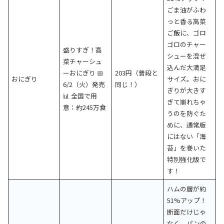
ごま油がふわ
っと香る高菜
ご飯に、ゴロ
ゴロのチャー
盛りすぎ！高
シューを混ぜ
菜チャーシュ
込んだ大満足
ーおにぎり 📅
203円（普段と
おにぎり
サイズ。おに
6/2（火）発売
同じ！）
ぎりが大きす
📊 全国で用
ぎて崩れちゃ
意：約245万食
うのを防ぐた
めに、通常版
にはない「海
苔」を巻いた
特別強化版で
す！
ハムの層が約
51%アップ！
断面だけじゃ
なく、パンの