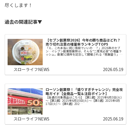
尽くします！
過去の関連記事▼
【セブン創業祭2026】今年の勝ち商品はどれ？
売り切れ注意の増量率ランキングTOP5
「え、これ本当に同じ値段でいいの…？」2026年のセブ
ン‐イレブン創業感謝祭は、そんな“二度見必至”の増量ラ
ッシュ。創業52周年を記念して開催される「感謝盛り」…
スローライフNEWS
2026.05.19
ローソン創業祭！「盛りすぎチャレンジ」完全攻
略ガイド【全商品一覧＆注目ポイント】
【各週の対象商品はこちら】【第1週】2025年6月3日(火)
～【第2週】2025年6月10日(火) ～【第3週】2025年6月
17日(火) ～【第4週】202…
スローライフNEWS
2025.06.19