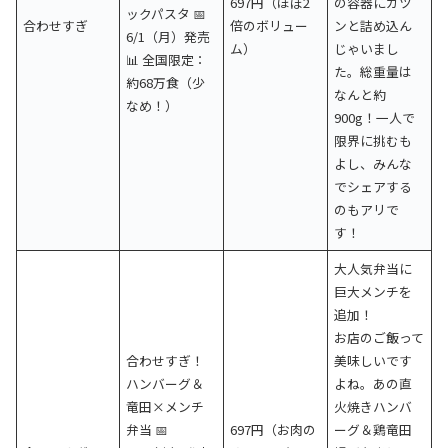
697円（ほぼ2
の容器にガツ
ックパスタ 📅
合わせすぎ
倍のボリュー
ンと詰め込ん
6/1（月）発売
ム）
じゃいまし
📊 全国限定：
た。総重量は
約68万食（少
なんと約
なめ！）
900g！一人で
限界に挑むも
よし、みんな
でシェアする
のもアリで
す！
大人気弁当に
巨大メンチを
追加！
お店のご飯って
合わせすぎ！
美味しいです
ハンバーグ＆
よね。あの直
竜田×メンチ
火焼きハンバ
弁当 📅
697円（お肉の
ーグ＆鶏竜田