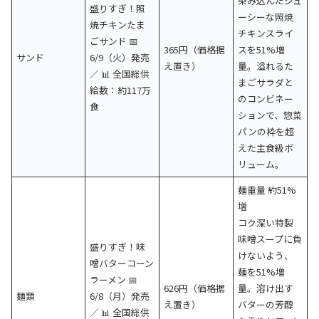
染み込んだジュ
盛りすぎ！照
ーシーな照焼
焼チキンたま
チキンスライ
ごサンド 📅
365円（価格据
スを51%増
サンド
6/9（火）発売
え置き）
量。溢れるた
／ 📊 全国総供
まごサラダと
給数：約117万
のコンビネー
食
ションで、惣菜
パンの枠を超
えた主食級ボ
リューム。
麺重量 約51%
増
コク深い特製
味噌スープに負
盛りすぎ！味
けないよう、
噌バターコーン
麺を51%増
ラーメン 📅
626円（価格据
量。溶け出す
麺類
6/8（月）発売
え置き）
バターの芳醇
／ 📊 全国総供