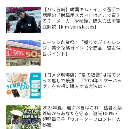
【パリ五輪】韓国キム・イェジ選手で
話題の「射撃用メガネ」はどこで買え
る？ メーカーや種類、購入方法を徹
底解説【kim yeji glasses】
ローソン創業祭！「盛りすぎチャレン
ジ」完全攻略ガイド【全商品一覧＆注
目ポイント】
【コメダ珈琲店】“夏の福袋”は捨てグ
ッズ無しで最強 「2024年サマーバッ
グ」をお得に購入する方法は…
2025年夏、選ぶべきはこれ！猛暑と紫
外線からあなたを守る、遮光100%・
超軽量日傘「ウォーターフロント」の
秘密