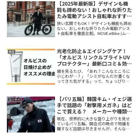
のお出かけ中、汗と紫外線の不快感で、
【2025年最新版】デザインも機
話題
つい「早く家に帰り...
能も諦めない！おしゃれな折りた
たみ電動アシスト自転車おすすめ
5選｜都会の移動をスマートに変
狭い玄関でもOK！デザインも機能も諦め
える一台は？
ない、おしゃれな折りたたみ電動アシス
ト自転車を徹底比較。MOVE.eBike (ムー
ブイーバイク) 全モデルから、通勤・街乗
りに最適な一台を見つけませんか？選び
方や最新情報も。
光老化防止＆エイジングケア！
美容
「オルビス リンクルブライトUV
プロテクター」最新口コミ＆効果
まとめ
鏡を見るたび、「あれ？こんなところに
小じわが…？」「シミがなんだか濃くな
ってきた気がする」って、ちょっぴりた
め息、ついていませんか？もしも今、あ
なたがそんな風に感じているなら、きっ
と日焼け止め選びにも悩んでいるはず。
【パリ五輪】韓国キム・イェジ選
エンタメ
「強力な紫外線対策は絶対...
手で話題の「射撃用メガネ」はど
こで買える？ メーカーや種類、
購入方法を徹底解説【kim yeji
現在、世界的に大きな盛り上がりを見せ
glasses】
ているパリ五輪。開会式の時点で物議を
醸すなど話題は尽きませんが、そんな中
「射撃競技」に多くの注目が集まってい
るのをご存知でしょうか。銀メダルを獲