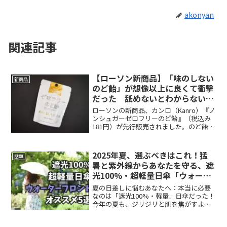
akonyan
関連記事
【ローソン新商品】「味のしない
新商品
のど飴」が想像以上に良くて衝撃
だった 舐めないとわからない魅
力を語ります
ローソンの新商品、カンロ（Kanro）『ノ
ンシュガーゼロフリーのど飴』（税込み
181円）が先行販売されました。のど飴で
ありながら「ノンシュガー（砂糖・糖類
ゼロ）」であり、しかも“味もしない”と
いう衝撃的な商品……気になったので味
2025年夏、選ぶべきはこれ！猛
話題
を確かめてみ...
暑と紫外線からあなたを守る、遮
光100%・超軽量日傘「ウォータ
ーフロント」の秘密
夏の日差しに悩むあなたへ：本当に必要
なのは「遮光100%・軽量」日傘だった！
今年の夏も、ジリジリと肌を焦がすよう
な日差しに、あなたはもううんざりして
いませんか？ 通勤や買い物、お子さんと