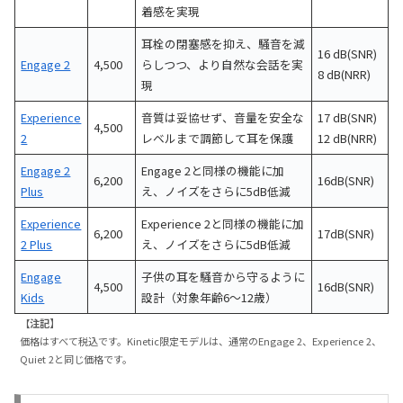
着感を実現
耳栓の閉塞感を抑え、騒音を減
16 dB(SNR)
Engage 2
4,500
らしつつ、より自然な会話を実
8 dB(NRR)
現
Experience
音質は妥協せず、音量を安全な
17 dB(SNR)
4,500
2
レベルまで調節して耳を保護
12 dB(NRR)
Engage 2
Engage 2と同様の機能に加
6,200
16dB(SNR)
Plus
え、ノイズをさらに5dB低減
Experience
Experience 2と同様の機能に加
6,200
17dB(SNR)
2 Plus
え、ノイズをさらに5dB低減
Engage
子供の耳を騒音から守るように
4,500
16dB(SNR)
Kids
設計（対象年齢6〜12歳）
【
注記】
価格はすべて税込です。Kinetic限定モデルは、通常のEngage 2、Experience 2、
Quiet 2と同じ価格です。