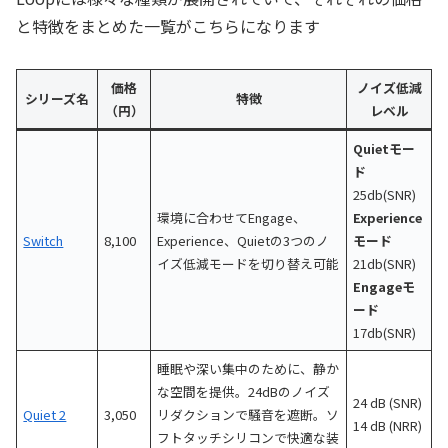
と特徴をまとめた一覧がこちらになります
価格
ノイズ低減
シリーズ名
特徴
（円）
レベル
Quietモー
ド
25db(SNR)
環境に合わせてEngage、
Experience
Switch
8,100
Experience、Quietの3つのノ
モード
イズ低減モードを切り替え可能
21db(SNR)
Engageモ
ード
17db(SNR)
睡眠や深い集中のために、静か
な空間を提供。24dBのノイズ
24 dB (SNR)
Quiet 2
3,050
リダクションで騒音を遮断。ソ
14 dB (NRR)
フトタッチシリコンで快適な装