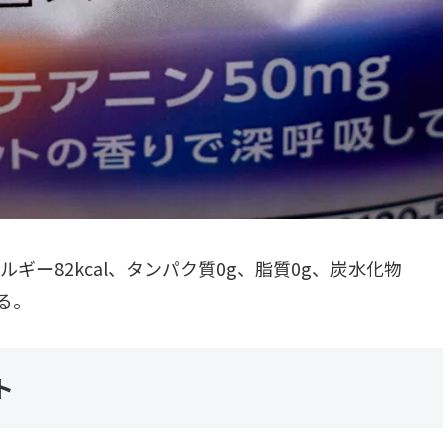
ギー82kcal、タンパク質0g、脂質0g、炭水化物
いる。
ト