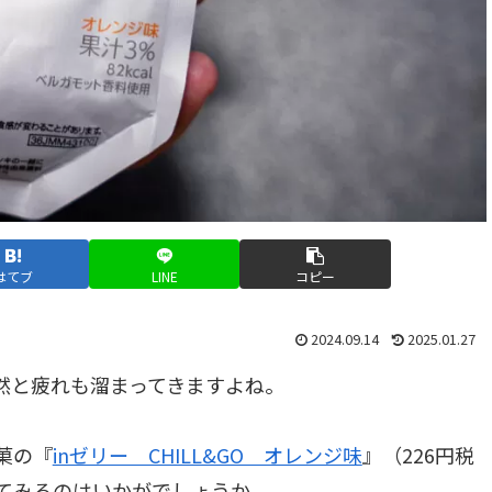
はてブ
LINE
コピー
2024.09.14
2025.01.27
然と疲れも溜まってきますよね。
菓の『
inゼリー CHILL&GO オレンジ味
』（226円税
してみるのはいかがでしょうか。